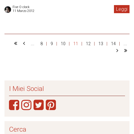
Five O clock
Leggi
11 Marzo 2012
...
...
8
9
10
11
12
13
14
I Miei Social
Cerca