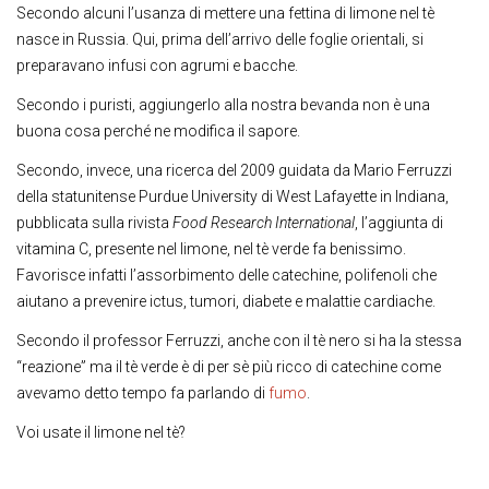
Secondo alcuni l’usanza di mettere una fettina di limone nel tè
nasce in Russia. Qui, prima dell’arrivo delle foglie orientali, si
preparavano infusi con agrumi e bacche.
Secondo i puristi, aggiungerlo alla nostra bevanda non è una
buona cosa perché ne modifica il sapore.
Secondo, invece, una ricerca del 2009 guidata da Mario Ferruzzi
della statunitense Purdue University di West Lafayette in Indiana,
pubblicata sulla rivista
Food Research International
, l’aggiunta di
vitamina C, presente nel limone, nel tè verde fa benissimo.
Favorisce infatti l’assorbimento delle catechine, polifenoli che
aiutano a prevenire ictus, tumori, diabete e malattie cardiache.
Secondo il professor Ferruzzi, anche con il tè nero si ha la stessa
“reazione” ma il tè verde è di per sè più ricco di catechine come
avevamo detto tempo fa parlando di
fumo
.
Voi usate il limone nel tè?