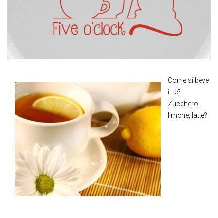
Come si beve
il tè?
Zucchero,
limone, latte?