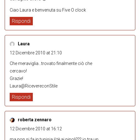
Ciao Laura e benvenuta su Five O clock
Rispondi
Laura
12 Dicembre 2010 at 21:10
Che meraviglia…trovato finalmente ciò che
cercavo!
Grazie!
Laura@RicevereconStile
Rispondi
roberta zennaro
12 Dicembre 2010 at 16:12
ma non si fa in tunisia il tè ai pinoli??? io tra un