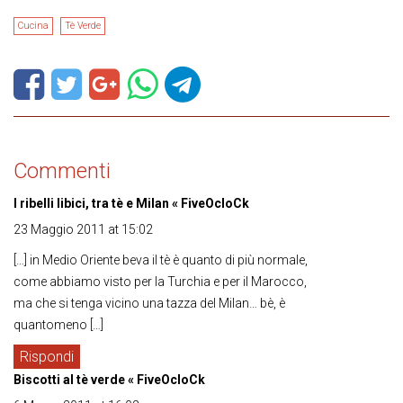
Cucina
Tè Verde
Commenti
I ribelli libici, tra tè e Milan « FiveOcloCk
23 Maggio 2011 at 15:02
[…] in Medio Oriente beva il tè è quanto di più normale,
come abbiamo visto per la Turchia e per il Marocco,
ma che si tenga vicino una tazza del Milan… bè, è
quantomeno […]
Rispondi
Biscotti al tè verde « FiveOcloCk