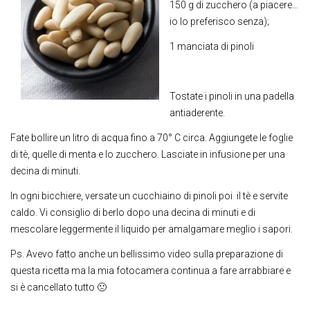
150 g di zucchero (a piacere…
io lo preferisco senza);
1 manciata di pinoli
Tostate i pinoli in una padella
antiaderente.
Fate bollire un litro di acqua fino a 70° C circa. Aggiungete le foglie
di tè, quelle di menta e lo zucchero. Lasciate in infusione per una
decina di minuti.
In ogni bicchiere, versate un cucchiaino di pinoli poi il tè e servite
caldo. Vi consiglio di berlo dopo una decina di minuti e di
mescolare leggermente il liquido per amalgamare meglio i sapori.
Ps. Avevo fatto anche un bellissimo video sulla preparazione di
questa ricetta ma la mia fotocamera continua a fare arrabbiare e
si è cancellato tutto 🙁