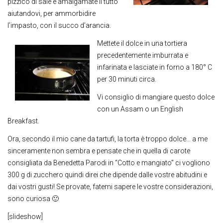
pizzico di sale e amalgamate il tutto
aiutandovi, per ammorbidire
l’impasto, con il succo d’arancia.
Mettete il dolce in una tortiera
precedentemente imburrata e
infarinata e lasciate in forno a 180° C
per 30 minuti circa.
Vi consiglio di mangiare questo dolce
con un Assam o un English
Breakfast.
Ora, secondo il mio cane da tartufi, la torta è troppo dolce… a me
sinceramente non sembra e pensate che in quella di carote
consigliata da Benedetta Parodi in “Cotto e mangiato” ci vogliono
300 g di zucchero quindi direi che dipende dalle vostre abitudini e
dai vostri gusti! Se provate, fatemi sapere le vostre considerazioni,
sono curiosa 🙂
[slideshow]