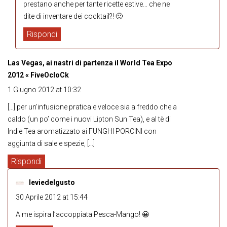
prestano anche per tante ricette estive… che ne
dite di inventare dei cocktail?! 🙂
Rispondi
Las Vegas, ai nastri di partenza il World Tea Expo
2012 « FiveOcloCk
1 Giugno 2012 at 10:32
[…] per un’infusione pratica e veloce sia a freddo che a
caldo (un po’ come i nuovi Lipton Sun Tea), e al tè di
Indie Tea aromatizzato ai FUNGHI PORCINI con
aggiunta di sale e spezie, […]
Rispondi
leviedelgusto
30 Aprile 2012 at 15:44
A me ispira l’accoppiata Pesca-Mango! 😀