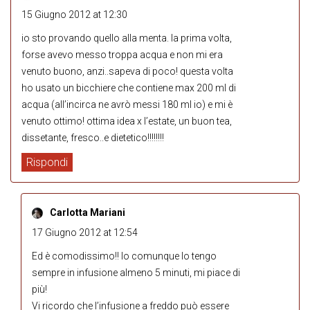
15 Giugno 2012 at 12:30
io sto provando quello alla menta. la prima volta,
forse avevo messo troppa acqua e non mi era
venuto buono, anzi..sapeva di poco! questa volta
ho usato un bicchiere che contiene max 200 ml di
acqua (all’incirca ne avrò messi 180 ml io) e mi è
venuto ottimo! ottima idea x l’estate, un buon tea,
dissetante, fresco..e dietetico!!!!!!!!
Rispondi
Carlotta Mariani
17 Giugno 2012 at 12:54
Ed è comodissimo!! Io comunque lo tengo
sempre in infusione almeno 5 minuti, mi piace di
più!
Vi ricordo che l’infusione a freddo può essere