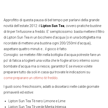
Approfitto di questa pausa di bel tempo per parlarvi della grande
novità dell’estate 2012: il
Lipton Sun Tea
, ovvero pratiche bustine
di tè per l’infusione a freddo. E’ semplicissimo: basta mettere il filtro
di Lipton Sun Tea in un bicchiere d’acqua (o in una bottiglietta ma
ricordate di mettere una bustina ogni 200/250ml d’acqua),
aspettare quattro minuti e… il gioco è fatto.
Consiglio: se mettete i filtri nella bottiglia d’acqua potreste fare un
po’ di fatica a toglierli una volta che le foglie al loro interno sono
bombate d’acqua ma si riesce, garantito! E se invece volete
preparare tutto da soli in casa qui trovate le indicazioni su
come preparare un ottimo tè freddo
.
I gusti sono freschissimi, adatti a dissetarci nelle calde giornate
primaverili ed estive:
Lipton Sun Tea Tè nero Limone e Lime
Lipton Sun Tea Tè verde Menta Intensa