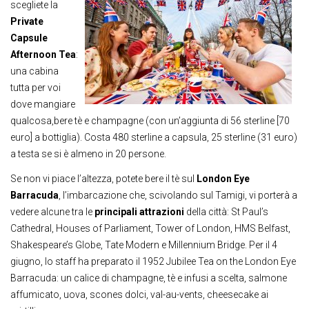
scegliete la
Private
Capsule
Afternoon Tea
:
una cabina
tutta per voi
dove mangiare
qualcosa,bere tè e champagne (con un’aggiunta di 56 sterline [70
euro] a bottiglia). Costa 480 sterline a capsula, 25 sterline (31 euro)
a testa se si è almeno in 20 persone.
Se non vi piace l’altezza, potete bere il tè sul
London Eye
Barracuda
, l’imbarcazione che, scivolando sul Tamigi, vi porterà a
vedere alcune tra le
principali attrazioni
della città: St Paul’s
Cathedral, Houses of Parliament, Tower of London, HMS Belfast,
Shakespeare’s Globe, Tate Modern e Millennium Bridge. Per il 4
giugno, lo staff ha preparato il 1952 Jubilee Tea on the London Eye
Barracuda: un calice di champagne, tè e infusi a scelta, salmone
affumicato, uova, scones dolci, val-au-vents, cheesecake ai