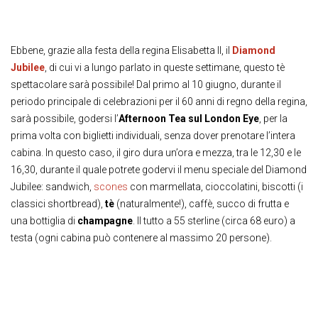
Ebbene, grazie alla festa della regina Elisabetta II, il
Diamond
Jubilee
, di cui vi a lungo parlato in queste settimane, questo tè
spettacolare sarà possibile! Dal primo al 10 giugno, durante il
periodo principale di celebrazioni per il 60 anni di regno della regina,
sarà possibile, godersi l’
Afternoon Tea sul London Eye
, per la
prima volta con biglietti individuali, senza dover prenotare l’intera
cabina. In questo caso, il giro dura un’ora e mezza, tra le 12,30 e le
16,30, durante il quale potrete godervi il menu speciale del Diamond
Jubilee: sandwich,
scones
con marmellata, cioccolatini, biscotti (i
classici shortbread),
tè
(naturalmente!), caffè, succo di frutta e
una bottiglia di
champagne
. Il tutto a 55 sterline (circa 68 euro) a
testa (ogni cabina può contenere al massimo 20 persone).