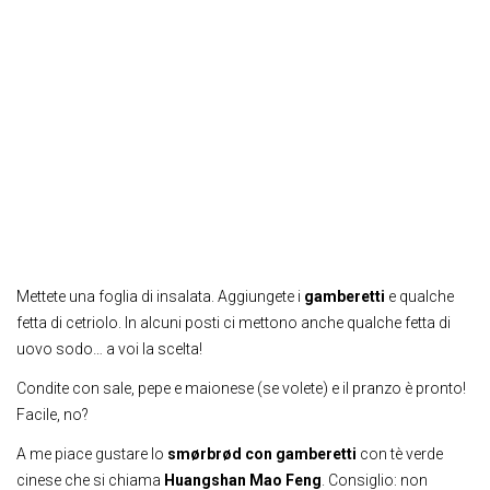
Mettete una foglia di insalata. Aggiungete i
gamberetti
e qualche
fetta di cetriolo. In alcuni posti ci mettono anche qualche fetta di
uovo sodo… a voi la scelta!
Condite con sale, pepe e maionese (se volete) e il pranzo è pronto!
Facile, no?
A me piace gustare lo
smørbrød con gamberetti
con tè verde
cinese che si chiama
Huangshan Mao Feng
. Consiglio: non