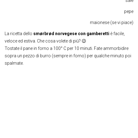
sale
pepe
maionese (se vi piace)
La ricetta dello
smørbrød norvegese con gamberetti
è facile,
veloce ed estiva. Che cosa volete di più? 😉
Tostate il pane in forno a 100° C per 10 minuti. Fate ammorbidire
sopra un pezzo di burro (sempre in forno) per qualche minuto poi
spalmate.