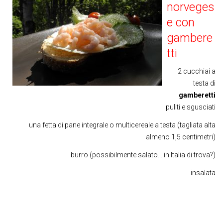
norveges
e con
gambere
tti
2 cucchiai a
testa di
gamberetti
puliti e sgusciati
una fetta di pane integrale o multicereale a testa (tagliata alta
almeno 1,5 centimetri)
burro (possibilmente salato… in Italia di trova?)
insalata