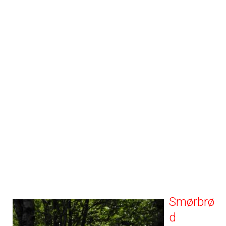
Smørbrø
d