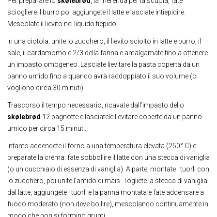
Per preparare lo
skølebrød
, la merenda per la scuola, fate
sciogliere il burro poi aggiungete il latte e lasciate intiepidire.
Mescolate il lievito nel liquido tiepido.
In una ciotola, unite lo zucchero, il lievito sciolto in latte e burro, il
sale, il cardamomo e 2/3 della farina e amalgamate fino a ottenere
un impasto omogeneo. Lasciate lievitare la pasta coperta da un
panno umido fino a quando avrà raddoppiato il suo volume (ci
vogliono circa 30 minuti).
Trascorso il tempo necessario, ricavate dall’impasto dello
skølebrød
12 pagnotte e lasciatele lievitare coperte da un panno
umido per circa 15 minuti.
Intanto accendete il forno a una temperatura elevata (250° C) e
preparate la crema: fate sobbollire il latte con una stecca di vaniglia
(o un cucchiaio di essenza di vaniglia). A parte, montate i tuorli con
lo zucchero, poi unite l’amido di mais. Togliete la stecca di vaniglia
dal latte, aggiungete i tuorli e la panna montata e fate addensare a
fuoco moderato (non deve bollire), mescolando continuamente in
modo che non si formino grumi.