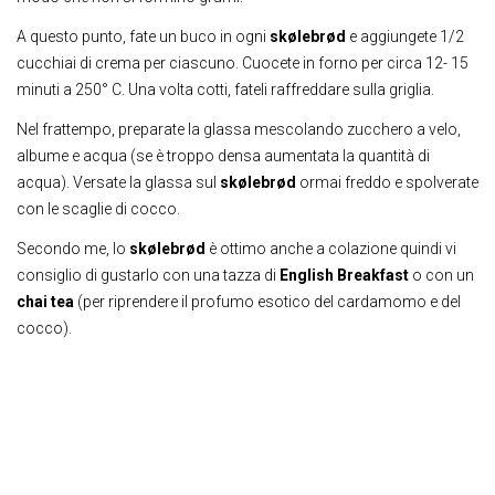
A questo punto, fate un buco in ogni
skølebrød
e aggiungete 1/2
cucchiai di crema per ciascuno. Cuocete in forno per circa 12- 15
minuti a 250° C. Una volta cotti, fateli raffreddare sulla griglia.
Nel frattempo, preparate la glassa mescolando zucchero a velo,
albume e acqua (se è troppo densa aumentata la quantità di
acqua). Versate la glassa sul
skølebrød
ormai freddo e spolverate
con le scaglie di cocco.
Secondo me, lo
skølebrød
è ottimo anche a colazione quindi vi
consiglio di gustarlo con una tazza di
English Breakfast
o con un
chai tea
(per riprendere il profumo esotico del cardamomo e del
cocco).