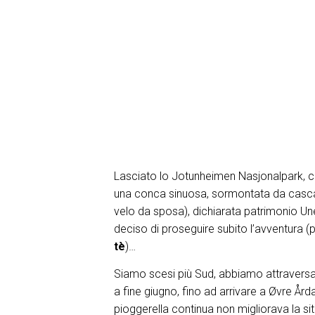
Lasciato lo Jotunheimen Nasjonalpark, ci 
una conca sinuosa, sormontata da cascate
velo da sposa), dichiarata patrimonio U
deciso di proseguire subito l’avventura 
tè
)…
Siamo scesi più Sud, abbiamo attraversa
a fine giugno, fino ad arrivare a Øvre År
pioggerella continua non migliorava la si