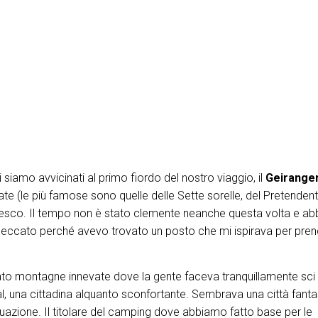
siamo avvicinati al primo fiordo del nostro viaggio, il
Geiranger
 (le più famose sono quelle delle Sette sorelle, del Pretendent
nesco. Il tempo non è stato clemente neanche questa volta e a
(peccato perché avevo trovato un posto che mi ispirava per prend
to montagne innevate dove la gente faceva tranquillamente sci 
dal, una cittadina alquanto sconfortante. Sembrava una città fant
tuazione. Il titolare del camping dove abbiamo fatto base per le