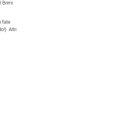
l Brimi
n fate
!). Altri