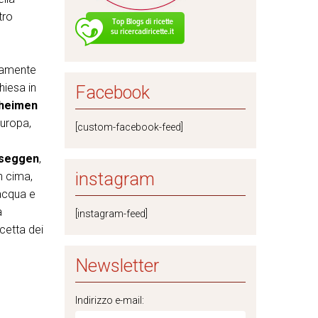
tro
ivamente
hiesa in
Facebook
heimen
Europa,
[custom-facebook-feed]
seggen
,
instagram
n cima,
 acqua e
a
[instagram-feed]
cetta dei
Newsletter
Indirizzo e-mail: