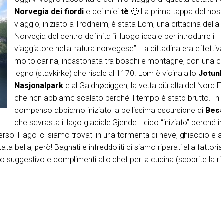
Norvegia dei fiordi
e dei miei
tè
🙂 La prima tappa del nos
viaggio, iniziato a Trodheim, è stata Lom, una cittadina della
Norvegia del centro definita “il luogo ideale per introdurre il
viaggiatore nella natura norvegese”. La cittadina era effett
molto carina, incastonata tra boschi e montagne, con una c
legno (stavkirke) che risale al 1170. Lom è vicina allo
Jotun
Nasjonalpark
e al Galdhøpiggen, la vetta più alta del Nord 
che non abbiamo scalato perché il tempo è stato brutto. In
compenso abbiamo iniziato la bellissima escursione di
Bes
che sovrasta il lago glaciale Gjende… dico “iniziato” perché i
rso il lago, ci siamo trovati in una tormenta di neve, ghiaccio e
ta bella, però! Bagnati e infreddoliti ci siamo riparati alla fattori
o suggestivo e complimenti allo chef per la cucina (scoprite la ri