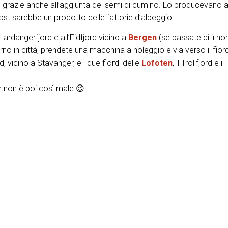
, grazie anche all’aggiunta dei semi di cumino. Lo producevano a
ltost sarebbe un prodotto delle fattorie d’alpeggio.
’Hardangerfjord e all’Eidfjord vicino a
Bergen
(se passate di lì no
 in città, prendete una macchina a noleggio e via verso il fiordo
d, vicino a Stavanger, e i due fiordi delle
Lofoten
, il Trollfjord e il
m non è poi così male 😉