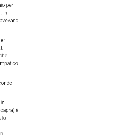
nio per
, in
i avevano
per
l
,
nche
simpatico
econdo
 in
 capra) è
sta
un