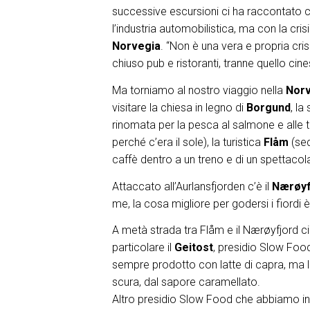
successive escursioni ci ha raccontato che
l’industria automobilistica, ma con la cris
Norvegia
. “Non è una vera e propria cri
chiuso pub e ristoranti, tranne quello ci
Ma torniamo al nostro viaggio nella
Norv
visitare la chiesa in legno di
Borgund
, la
rinomata per la pesca al salmone e alle tr
perché c’era il sole), la turistica
Flåm
(sed
caffè dentro a un treno e di un spettacola
Attaccato all’Aurlansfjorden c’è il
Nærøyf
me, la cosa migliore per godersi i fiordi
A metà strada tra Flåm e il Nærøyfjord c
particolare il
Geitost
, presidio Slow Foo
sempre prodotto con latte di capra, ma lo
scura, dal sapore caramellato.
Altro presidio Slow Food che abbiamo in