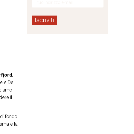
fjord
,
e e Del
bbiamo
ere il
di fondo
asma e la