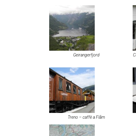
Geirangerfjord
C
Treno – caffè a Flåm