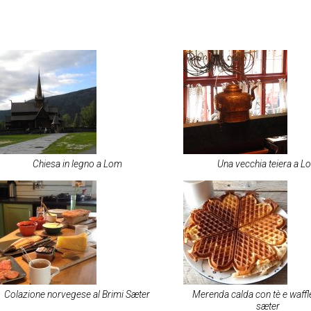
Chiesa in legno a Lom
Una vecchia teiera a L
Colazione norvegese al Brimi Sæter
Merenda calda con tè e waffl
sæter