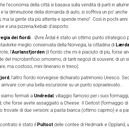
 l’economia della città si basava sulla vendita di parti in allumi
i e la diminuzione della domanda di auto, si soffriva un po’ anche lì
si, ma la gente sta più attenta e spende meno”. Così in pochi ann
nese e una pizzeria/kebab d’asporto.
egia dei fiordi
… Øvre Årdal è stato un ottimo punto strategico 
 stavkirke meglio conservata della Norvegia, la cittadina di
Lærda
ote, l’
Aurlansfjorden
(il fiordo che mi è piaciuto di più, forse a
e del microbirrificio omonimo, di tanti negozi di souvenir, di un 
re, ma costoso, mini itinerario in treno).
jord
, l’altro fiordo norvegese dichiarato patrimonio Unesco. S
 è arrivare con una bella escursione su un punto sopraelevato…
i siamo fermati a
Undredal
, villaggio famoso per i suoi formaggi,
d, che forse avete assaggiato a Cheese. Il Geitost (formaggio di
 trovate di due versioni: a pasta bianca (ottimo caprino) e a pa
contrato è stato il
Pultost
delle contee di Hedmark e Oppland, 