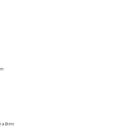
om
e a Brimi