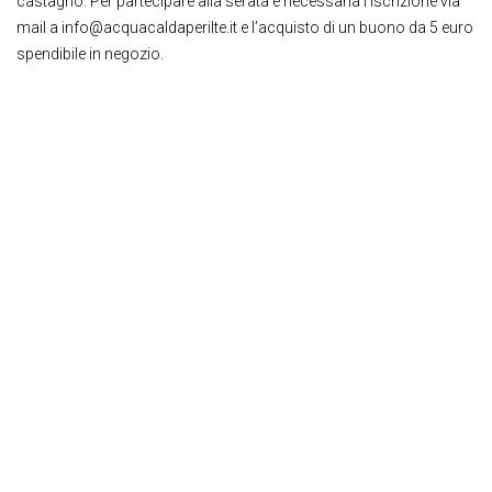
castagno. Per partecipare alla serata è necessaria l’iscrizione via
mail a info@acquacaldaperilte.it e l’acquisto di un buono da 5 euro
spendibile in negozio.