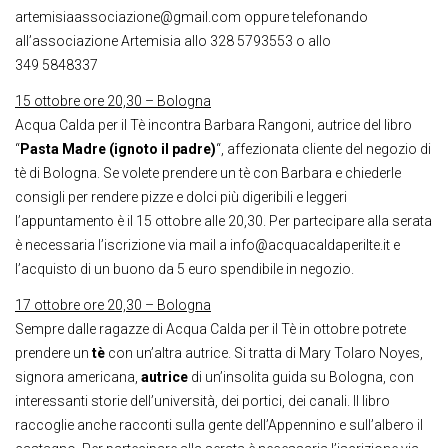
artemisiaassociazione@gmail.com oppure telefonando
all’associazione Artemisia allo 328 5793553 o allo
349 5848337
15 ottobre ore 20,30 – Bologna
Acqua Calda per il Tè incontra Barbara Rangoni, autrice del libro
“
Pasta Madre (ignoto il padre)
“, affezionata cliente del negozio di
tè di Bologna. Se volete prendere un tè con Barbara e chiederle
consigli per rendere pizze e dolci più digeribili e leggeri
l’appuntamento è il 15 ottobre alle 20,30. Per partecipare alla serata
è necessaria l’iscrizione via mail a info@acquacaldaperilte.it e
l’acquisto di un buono da 5 euro spendibile in negozio.
17 ottobre ore 20,30 – Bologna
Sempre dalle ragazze di Acqua Calda per il Tè in ottobre potrete
prendere un
tè
con un’altra autrice. Si tratta di Mary Tolaro Noyes,
signora americana,
autrice
di un’insolita guida su Bologna, con
interessanti storie dell’università, dei portici, dei canali. Il libro
raccoglie anche racconti sulla gente dell’Appennino e sull’albero il