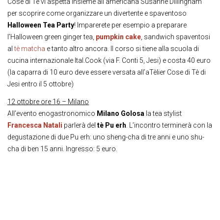
Cose di Tè vi aspetta insieme all’americana Susanne Dillingham
per scoprire come organizzare un divertente e spaventoso
Halloween Tea Party
! Imparerete per esempio a preparare
l’Halloween green ginger tea,
pumpkin cake
, sandwich spaventosi
al
tè matcha
e tanto altro ancora. Il corso si tiene alla scuola di
cucina internazionale Ital.Cook (via F. Conti 5, Jesi) e costa 40 euro
(la caparra di 10 euro deve essere versata all’aTèlier Cose di Tè di
Jesi entro il 5 ottobre)
12 ottobre ore 16 – Milano
All’evento enogastronomico
Milano Golosa
la tea stylist
Francesca Natali
parlerà del
tè Pu erh
. L’incontro terminerà con la
degustazione di due Pu erh: uno sheng-cha di tre anni e uno shu-
cha di ben 15 anni. Ingresso: 5 euro.