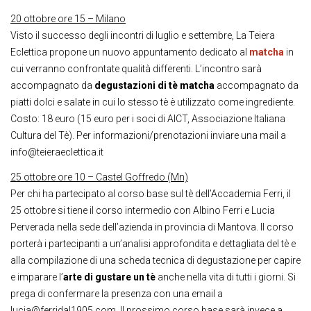
20 ottobre ore 15 – Milano
Visto il successo degli incontri di luglio e settembre, La Teiera
Eclettica propone un nuovo appuntamento dedicato al
matcha
in
cui verranno confrontate qualità differenti. L’incontro sarà
accompagnato da
degustazioni di tè matcha
accompagnato da
piatti dolci e salate in cui lo stesso tè è utilizzato come ingrediente.
Costo: 18 euro (15 euro per i soci di AICT, Associazione Italiana
Cultura del Tè). Per informazioni/prenotazioni inviare una mail a
info@teieraeclettica.it
25 ottobre ore 10 – Castel Goffredo (Mn)
Per chi ha partecipato al corso base sul tè dell’Accademia Ferri, il
25 ottobre si tiene il corso intermedio con Albino Ferri e Lucia
Perverada nella sede dell’azienda in provincia di Mantova. Il corso
porterà i partecipanti a un’analisi approfondita e dettagliata del tè e
alla compilazione di una scheda tecnica di degustazione per capire
e imparare l’
arte di gustare un tè
anche nella vita di tutti i giorni. Si
prega di confermare la presenza con una email a
lucia@ferridal1905.com. Il prossimo corso base sarà invece a