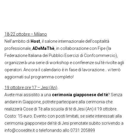
18-22 ottobre – Milano
Nell’ambito di
Host
, il salone internazionale dell’ospitalità
professionale,
ADeMaThè
, in collaborazione con Fipe (la
Federazione Italiana dei Pubblici Esercizi di Confcommercio),
organizzerà una serie di workshop e conferenze sul tè rivolte agli
operatori. Ancora il calendario è in fase di lavorazione… vi terrò
aggiornati sul programma completo!
19 ottobre ore 17 – Jesi (An)
Avete mai assistito a una
cerimonia giapponese del tè
? Senza
andare in Giappone, potrete partecipare alla cerimonia che
realizzerà Cose di Tè alla scuola di tè di Jesi (An) il 19 ottobre.
Costo: 15 euro. Evento con posti limitati, se siete interessati alla
cerimonia giapponese del tè di Jesi prenotate subito scrivendo a
info@cosedite.it o telefonando allo 0731 205899