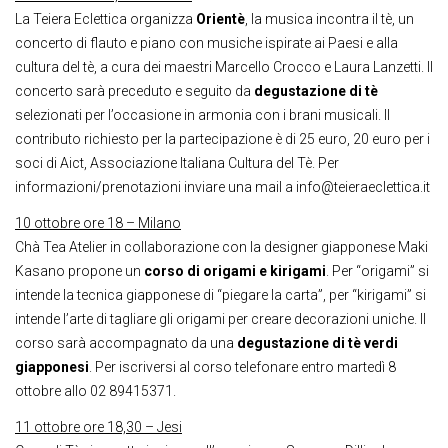
La Teiera Eclettica organizza
Orientè
, la musica incontra il tè, un
concerto di flauto e piano con musiche ispirate ai Paesi e alla
cultura del tè, a cura dei maestri Marcello Crocco e Laura Lanzetti. Il
concerto sarà preceduto e seguito da
degustazione di tè
selezionati per l’occasione in armonia con i brani musicali. Il
contributo richiesto per la partecipazione è di 25 euro, 20 euro per i
soci di Aict, Associazione Italiana Cultura del Tè. Per
informazioni/prenotazioni inviare una mail a info@teieraeclettica.it
10 ottobre ore 18 – Milano
Chà Tea Atelier in collaborazione con la designer giapponese Maki
Kasano propone un
corso di origami e kirigami
. Per “origami” si
intende la tecnica giapponese di “piegare la carta”, per “kirigami” si
intende l’arte di tagliare gli origami per creare decorazioni uniche. Il
corso sarà accompagnato da una
degustazione di tè verdi
giapponesi
. Per iscriversi al corso telefonare entro martedì 8
ottobre allo 02 89415371.
11 ottobre ore 18,30 – Jesi