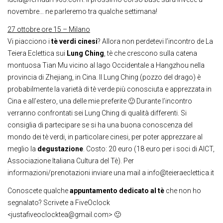
novembre… ne parleremo tra qualche settimana!
27 ottobre ore 15 – Milano
Vi piacciono i
tè verdi cinesi
? Allora non perdetevi l’incontro de La
Teiera Eclettica sui
Lung Ching
, tè che crescono sulla catena
montuosa Tian Mu vicino al lago Occidentale a Hangzhou nella
provincia di Zhejiang, in Cina. Il Lung Ching (pozzo del drago) è
probabilmente la varietà di tè verde più conosciuta e apprezzata in
Cina e all’estero, una delle mie preferite 🙂 Durante l’incontro
verranno confrontati sei Lung Ching di qualità differenti. Si
consiglia di partecipare se si ha una buona conoscenza del
mondo dei tè verdi, in particolare cinesi, per poter apprezzare al
meglio la
degustazione
. Costo: 20 euro (18 euro per i soci di AICT,
Associazione Italiana Cultura del Tè). Per
informazioni/prenotazioni inviare una mail a info@teieraeclettica.it
Conoscete qualche
appuntamento dedicato al tè
che non ho
segnalato? Scrivete a FiveOclock
<justafiveoclocktea@gmail.com> 🙂