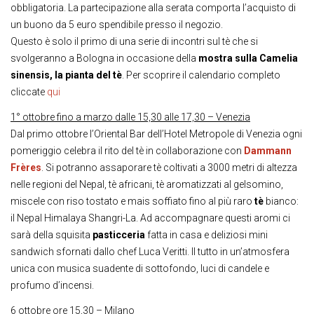
obbligatoria. La partecipazione alla serata comporta l’acquisto di
un buono da 5 euro spendibile presso il negozio.
Questo è solo il primo di una serie di incontri sul tè che si
svolgeranno a Bologna in occasione della
mostra sulla Camelia
sinensis, la pianta del tè
. Per scoprire il calendario completo
cliccate
qui
1° ottobre fino a marzo dalle 15,30 alle 17,30 – Venezia
Dal primo ottobre l’Oriental Bar dell’Hotel Metropole di Venezia ogni
pomeriggio celebra il rito del tè in collaborazione con
Dammann
Frères
. Si potranno assaporare tè coltivati a 3000 metri di altezza
nelle regioni del Nepal, tè africani, tè aromatizzati al gelsomino,
miscele con riso tostato e mais soffiato fino al più raro
tè
bianco:
il Nepal Himalaya Shangri-La. Ad accompagnare questi aromi ci
sarà della squisita
pasticceria
fatta in casa e deliziosi mini
sandwich sfornati dallo chef Luca Veritti. Il tutto in un’atmosfera
unica con musica suadente di sottofondo, luci di candele e
profumo d’incensi.
6 ottobre ore 15,30 – Milano