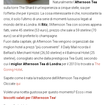
Naturalmente l’
Afternoon Tea
sulla torre The Shard è un’esperienza a cinque stelle, sia per
l’offerta che per il prezzo. La cosa interessante è che, nonostante la
crisi, è solo l’ultimo di una serie di momenti lussuosi legati al
mondo del tè a Londra.
Al
Ritz
, l’Afternoon Tea con scones appena
fatti, viene 45 sterline (53 euro), prezzo che sale a 59 sterline (70
euro) se al tè preferite lo champagne.
Fuori dalla capitale, gli Afternoon Tea vengono organizzati dai
migliori hotel a prezzi “più convenienti”. Il Daily Mail ricorda il
Belfast’s Merchant Hotel (26,50 sterline) e il Balmoral Hotel (25
sterline), consigliato anche dalla prestigiosa Tea Guild, secondo
cui il
miglior Afternoon Tea di Londra
per il 2013 lo trovate a
The
Goring Hotel
.
Sapete come è nata la tradizione dell’Afternoon Tea inglese?
Cliccate
qui
Volete una ricetta gustosa per questo momento? Ecco i miei
biscotti salati per l’Afternoon Tea
!