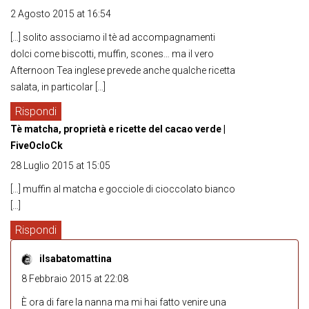
2 Agosto 2015 at 16:54
[…] solito associamo il tè ad accompagnamenti
dolci come biscotti, muffin, scones… ma il vero
Afternoon Tea inglese prevede anche qualche ricetta
salata, in particolar […]
Rispondi
Tè matcha, proprietà e ricette del cacao verde |
FiveOcloCk
28 Luglio 2015 at 15:05
[…] muffin al matcha e gocciole di cioccolato bianco
[…]
Rispondi
ilsabatomattina
8 Febbraio 2015 at 22:08
È ora di fare la nanna ma mi hai fatto venire una