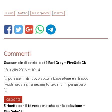
Cucina
Matcha
Tè Giapponesi
Tè Verde
Commenti
Guacamole di cetriolo e tè Earl Grey – FiveOcloCk
18 Luglio 2016 at 10:14
[…] poi inserirli di nuovo sotto la base e tenere al fresco
i vostri crostini, tramezzini, torte o muffin per un paio
[…]
Rispondi
5 ricette con il tè verde matcha per la colazione –
FiveOcloCk