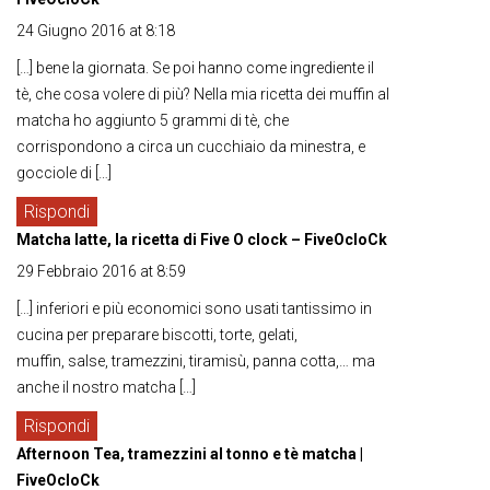
24 Giugno 2016 at 8:18
[…] bene la giornata. Se poi hanno come ingrediente il
tè, che cosa volere di più? Nella mia ricetta dei muffin al
matcha ho aggiunto 5 grammi di tè, che
corrispondono a circa un cucchiaio da minestra, e
gocciole di […]
Rispondi
Matcha latte, la ricetta di Five O clock – FiveOcloCk
29 Febbraio 2016 at 8:59
[…] inferiori e più economici sono usati tantissimo in
cucina per preparare biscotti, torte, gelati,
muffin, salse, tramezzini, tiramisù, panna cotta,… ma
anche il nostro matcha […]
Rispondi
Afternoon Tea, tramezzini al tonno e tè matcha |
FiveOcloCk