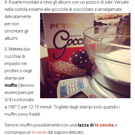
4. A parte montate a neve gli albumi con un pizzico di sale. Versate
nella ciotola insieme
alle gocciole di cioccolato e amalgamate
delicatamente
per non
smontare gli
albumi.
5. Mettete due
cucchiai di
impasto nei
pirottini o negli
stampi per
muffin
(devono
essere pieni per
3/4) e infornate
a 190° C per 12-15 minuti. Togliete dagli stampi solo quando i
muffin sono freddi.
Servire i muffin possibilmente con una
tazza di
tè sencha
o
comunque un
tè verde
dal sapore delicato.