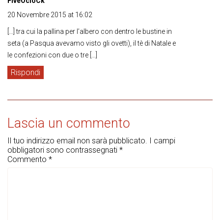
FiveOcloCk
20 Novembre 2015 at 16:02
[…] tra cui la pallina per l’albero con dentro le bustine in
seta (a Pasqua avevamo visto gli ovetti), il tè di Natale e
le confezioni con due o tre […]
Rispondi
Lascia un commento
Il tuo indirizzo email non sarà pubblicato.
I campi
obbligatori sono contrassegnati
*
Commento
*