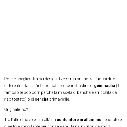
Potete scegliere tra sei design diversi ma anche tra due tipi di tè
differenti. Infatti all’interno potete inserire bustine di
geinmacha
(il
famoso tè pop corn perché la miscela di bancha è arricchita da
riso tostato) o di
sencha
primaverile.
Originale, no?
Tra l’altro l’uovo è in realtà un
contenitore in alluminio
decorato e
questo è importante per conservare il tè nei migliori dei modi,