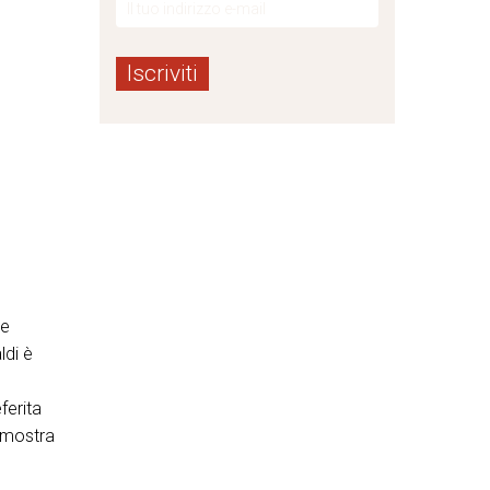
he
ldi è
ferita
a mostra