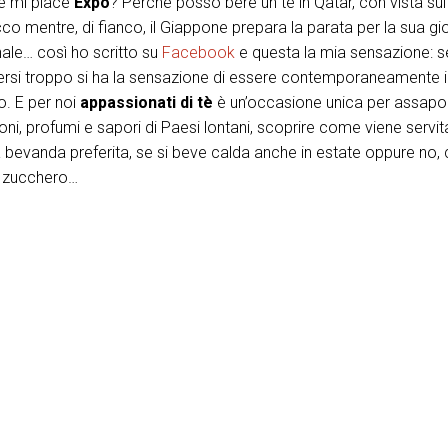
é mi piace
Expo
? Perché posso bere un tè in Qatar, con vista sul
o mentre, di fianco, il Giappone prepara la parata per la sua gi
ale… così ho scritto su
Facebook
e questa la mia sensazione: 
si troppo si ha la sensazione di essere contemporaneamente in 
. E per noi
appassionati di tè
è un’occasione unica per assapo
ioni, profumi e sapori di Paesi lontani, scoprire come viene servit
 bevanda preferita, se si beve calda anche in estate oppure no,
 zucchero…