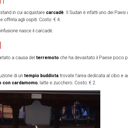
n
 stand in cui acquistare
carcadè
. Il Sudan è infatti uno dei Paesi
offrirla agli ospiti. Costo: € 4.
ui infusione nasce il carcadè.
l
letato a causa del
terremoto
che ha devastato il Paese poco p
ruzione di un
tempio buddista
trovate l’area dedicata al cibo e ag
ro con cardamomo
, latte e zucchero. Costo: € 2.