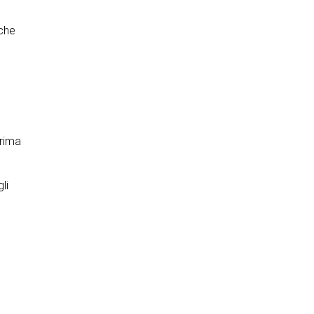
 che
rima
li