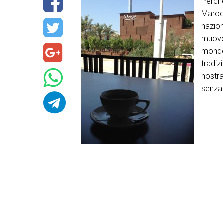
Perch
Marocc
nazion
muover
mondo
tradiz
nostra
senza