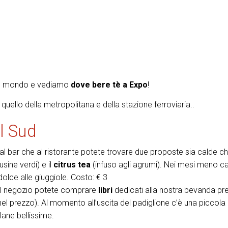
 al mondo e vediamo
dove bere tè a Expo
!
quello della metropolitana e della stazione ferroviaria..
l Sud
al bar che al ristorante potete trovare due proposte sia calde c
usine verdi) e il
citrus tea
(infuso agli agrumi). Nei mesi meno ca
 dolce alle giuggiole. Costo: € 3
 Nel negozio potete comprare
libri
dedicati alla nostra bevanda pre
nel prezzo). Al momento all’uscita del padiglione c’è una piccol
lane bellissime.