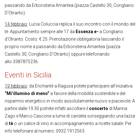
passando da Erboristeria Amantea (piazza Castello 30, Corigliano
D’Otranto).
14 febbraio
: Lucia Coluccia replica il suo incontro con il mondo del
tè. Appuntamento sempre alle 17 da
Essenza e-
a Corigliano
d’Otranto. Costo: € 25. Prenotazione obbligatoria lasciando il
proprio nome a passando da Erboristeria Amantea (piazza
Castello 30, Corigliano D’Otranto) oppure telefonando
allo 3387875236.
Eventi in Sicilia
19 febbraio
: da Enchantè a Ragusa potete partecipare all’iniziativa
“Mi’illumino di meno”
a favore della mobilità sostenibile e del
risparmio energetico in modo assolutamente nuovo e piacevole. A
partire dalle 19.30 potrete infatti ascoltare il
concerto
di Marina
Zago e Marco Cascone a lume di candela sorseggiando una tazza
di
tè
o un calice di vino in accompagnamento a ricette salate. Per
info telefonare al numero: 0932 1912563.