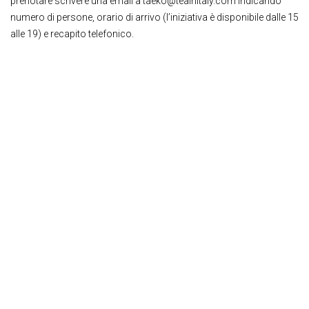
prenotare scrivere una email a taeko@teainitaly.com indicando
numero di persone, orario di arrivo (l’iniziativa è disponibile dalle 15
alle 19) e recapito telefonico.