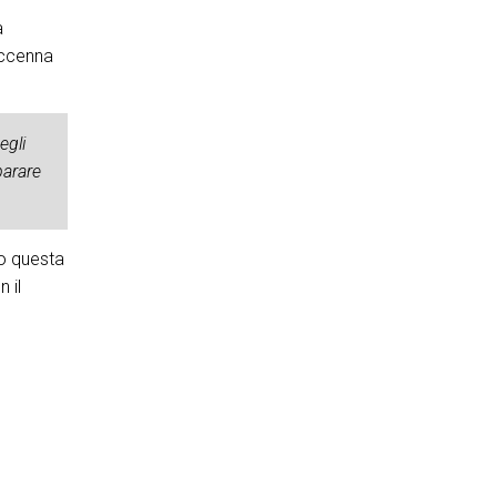
a
 accenna
egli
parare
to questa
 il