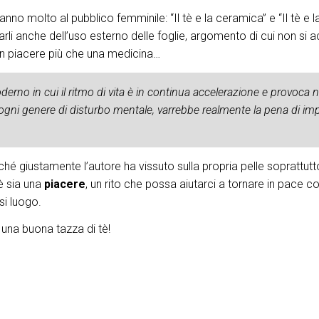
o molto al pubblico femminile: “Il tè e la ceramica” e “Il tè e l
 parli anche dell’uso esterno delle foglie, argomento di cui non si
n piacere più che una medicina…
no in cui il ritmo di vita è in continua accelerazione e provoca n
e ogni genere di disturbo mentale, varrebbe realmente la pena di im
rché giustamente l’autore ha vissuto sulla propria pelle soprattut
è sia una
piacere
, un rito che possa aiutarci a tornare in pace con
si luogo.
 una buona tazza di tè!