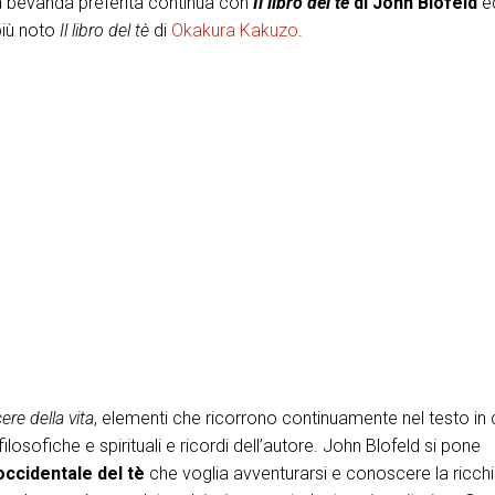
stra bevanda preferita continua con
Il libro del tè
di John Blofeld
ed
più noto
Il libro del tè
di
Okakura Kakuzo
.
ere della vita
, elementi che ricorrono continuamente nel testo in c
ni filosofiche e spirituali e ricordi dell’autore. John Blofeld si pone
ccidentale del tè
che voglia avventurarsi e conoscere la ricch