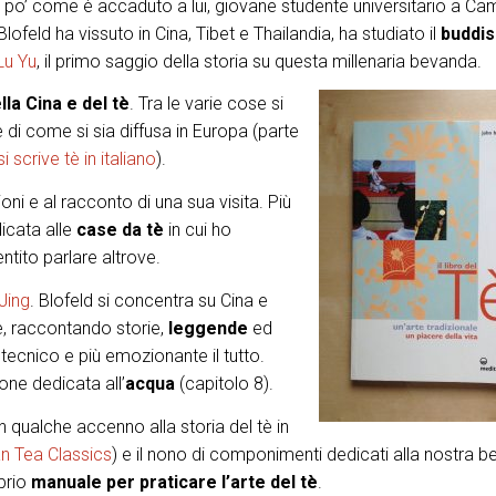
 Un po’ come è accaduto a lui, giovane studente universitario a C
ofeld ha vissuto in Cina, Tibet e Thailandia, ha studiato il
buddi
Lu Yu
, il primo saggio della storia su questa millenaria bevanda.
lla Cina e del tè
. Tra le varie cose si
e di come si sia diffusa in Europa (parte
 scrive tè in italiano
).
oni e al racconto di una sua visita. Più
icata alle
case da tè
in cui ho
ntito parlare altrove.
Jing
. Blofeld si concentra su Cina e
e, raccontando storie,
leggende
ed
ecnico e più emozionante il tutto.
one dedicata all’
acqua
(capitolo 8).
 qualche accenno alla storia del tè in
n Tea Classics
) e il nono di componimenti dedicati alla nostra 
oprio
manuale per praticare l’arte del tè
.