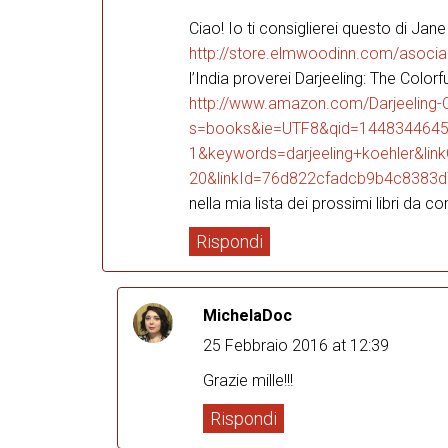
Ciao! Io ti consiglierei questo di Jane
http://store.elmwoodinn.com/asocia
l’India proverei Darjeeling: The Color
http://www.amazon.com/Darjeeling-Co
s=books&ie=UTF8&qid=1448344645
1&keywords=darjeeling+koehler&lin
20&linkId=76d822cfadcb9b4c8383
nella mia lista dei prossimi libri da 
Rispondi
MichelaDoc
25 Febbraio 2016 at 12:39
Grazie mille!!!
Rispondi