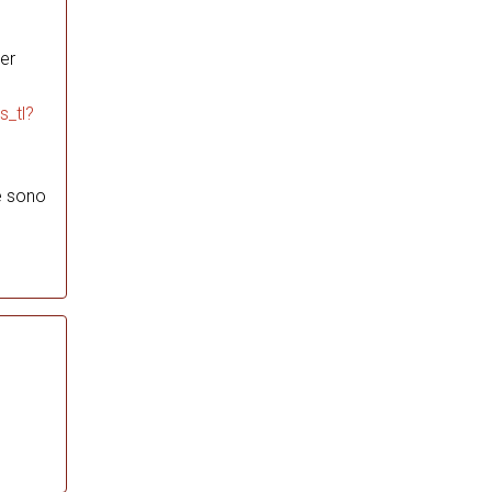
er
s_tl?
 e sono