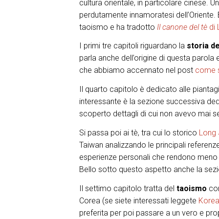
cultura orientale, in particolare cinese.
perdutamente innamoratesi dell’Oriente. Bl
taoismo e ha tradotto
Il canone del tè
di 
I primi tre capitoli riguardano la
storia de
parla anche dell’origine di questa parola 
che abbiamo accennato nel post
come si
Il quarto capitolo è dedicato alle piantagi
interessante è la sezione successiva ded
scoperto dettagli di cui non avevo mai se
Si passa poi ai tè, tra cui lo storico
Long 
Taiwan analizzando le principali referenz
esperienze personali che rendono meno t
Bello sotto questo aspetto anche la sezi
Il settimo capitolo tratta del
taoismo
con
Corea (se siete interessati leggete
Korea
preferita per poi passare a un vero e pr