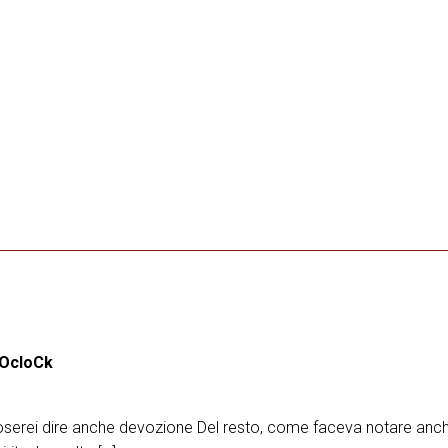
eOcloCk
serei dire anche devozione Del resto, come faceva notare anc