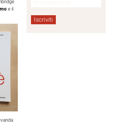
ambridge
smo
e il
bevanda