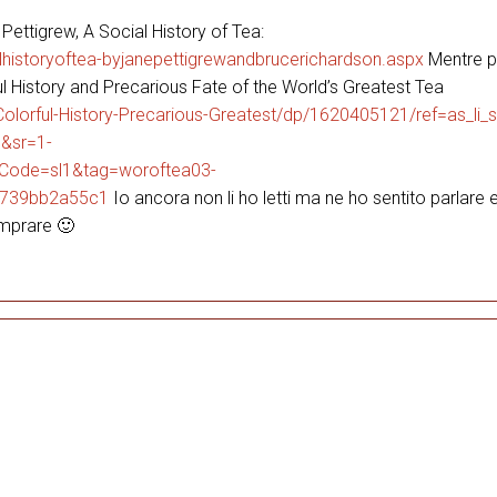
 Pettigrew, A Social History of Tea:
lhistoryoftea-byjanepettigrewandbrucerichardson.aspx
Mentre p
ful History and Precarious Fate of the World’s Greatest Tea
lorful-History-Precarious-Greatest/dp/1620405121/ref=as_li_s
&sr=1-
kCode=sl1&tag=woroftea03-
d739bb2a55c1
Io ancora non li ho letti ma ne ho sentito parlare
comprare 🙂