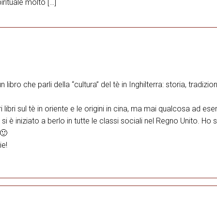
pirituale molto […]
bro che parli della “cultura” del tè in Inghilterra: storia, tradizion
libri sul tè in oriente e le origini in cina, ma mai qualcosa ad es
si è iniziato a berlo in tutte le classi sociali nel Regno Unito. Ho 
 🙂
ie!