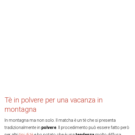
Tè in polvere per una vacanza in
montagna
In montagna ma non solo. Il matcha è un tè che si presenta
tradizionalmente in
polvere
. Il procedimento può essere fatto però
per altri
tipi di tè
e ho notato che è una
tendenza
molto diffusa