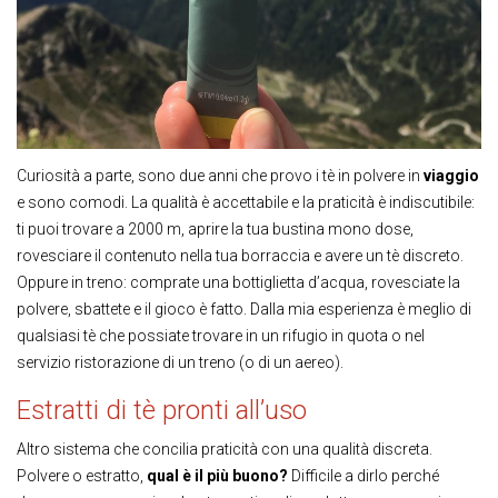
Curiosità a parte, sono due anni che provo i tè in polvere in
viaggio
e sono comodi. La qualità è accettabile e la praticità è indiscutibile:
ti puoi trovare a 2000 m, aprire la tua bustina mono dose,
rovesciare il contenuto nella tua borraccia e avere un tè discreto.
Oppure in treno: comprate una bottiglietta d’acqua, rovesciate la
polvere, sbattete e il gioco è fatto. Dalla mia esperienza è meglio di
qualsiasi tè che possiate trovare in un rifugio in quota o nel
servizio ristorazione di un treno (o di un aereo).
Estratti di tè pronti all’uso
Altro sistema che concilia praticità con una qualità discreta.
Polvere o estratto,
qual è il più buono?
Difficile a dirlo perché