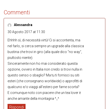
Commenti
Alessandra
30 Agosto 2017 at 11:30
Ehhhh sì, di necessità virtù! Ci si accontenta, ma
nel farlo, si cerca sempre un upgrade alla classica
bustina che trovi in giro (alla quale dico “no way”,
piuttosto niente).
Sinceramente non ho mai considerato questa
opzione, ovvero in Italia non credo si trovi nulla in
questo senso o sbaglio? Ma tu ti fornisci su siti
esteri (che consegnano worldwide) o approfitti di
qualcuno e/o viaggi all’estero per farne scorta?
E comunque noto con piacere che un tea lover è
anche amante della montagna ^_^
Rispondi