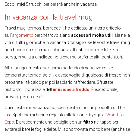
Ecco i miei 5 trucchi per bere tè anche in vacanza.
In vacanza con la travel mug
Travel mug, termos, borracce,… ho dedicato un intero articolo
sull’
argomento
perché trovo siano
accessori molto utili
, sia nella
vita di tutti i giorni che in vacanza. Consiglio: se le vostre travel mug
non hanno un sistema di chiusura affidabile non mettetele in
borsa, in valigia o nelle zaino piene ma preferite altri contenitori.
Altro suggerimento: se stiamo parlando di vacanze estive,
temperature torride, sole,… e avete voglia di qualcosa di fresco non
preparate il tè caldo per poi lasciarlo raffreddare. Sfruttate
piuttosto il potenziale dell’
infusione a freddo
. È eccezionale,
provare per credere!
Quest’estate in vacanza ho sperimentato poi un prodotto di The
Tea Spot che mi hanno regalato alla lezione di yoga al
World Tea
Expo
. È praticamente una bottiglia con un
filtro
nel tappo per
evitare di bere le foglie del tè. Mi sono trovata molto bene (anche se