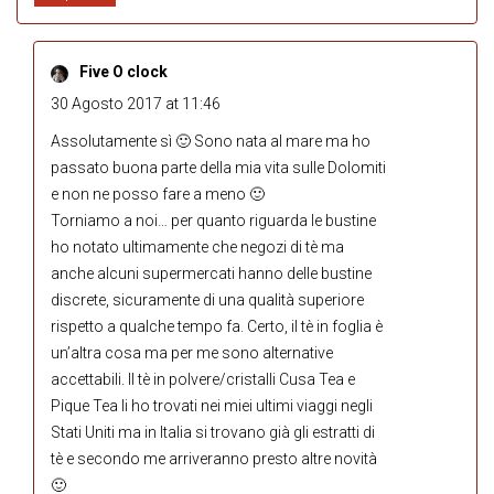
Five O clock
30 Agosto 2017 at 11:46
Assolutamente sì 🙂 Sono nata al mare ma ho
passato buona parte della mia vita sulle Dolomiti
e non ne posso fare a meno 🙂
Torniamo a noi… per quanto riguarda le bustine
ho notato ultimamente che negozi di tè ma
anche alcuni supermercati hanno delle bustine
discrete, sicuramente di una qualità superiore
rispetto a qualche tempo fa. Certo, il tè in foglia è
un’altra cosa ma per me sono alternative
accettabili. Il tè in polvere/cristalli Cusa Tea e
Pique Tea li ho trovati nei miei ultimi viaggi negli
Stati Uniti ma in Italia si trovano già gli estratti di
tè e secondo me arriveranno presto altre novità
🙂