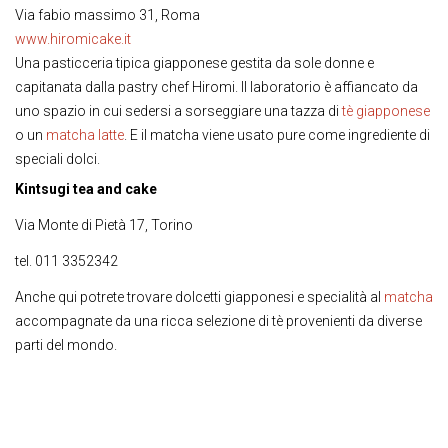
Via fabio massimo 31,
Roma
www.hiromicake.it
Una pasticceria tipica giapponese gestita da sole donne e
capitanata dalla pastry chef Hiromi. Il laboratorio è affiancato da
uno spazio in cui sedersi a sorseggiare una tazza di
tè giapponese
o un
matcha latte
. E il matcha viene usato pure come ingrediente di
speciali dolci.
Kintsugi tea and cake
Via Monte di Pietà 17, Torino
tel. 011 3352342
Anche qui potrete trovare dolcetti giapponesi e specialità al
matcha
accompagnate da una ricca selezione di tè provenienti da diverse
parti del mondo.