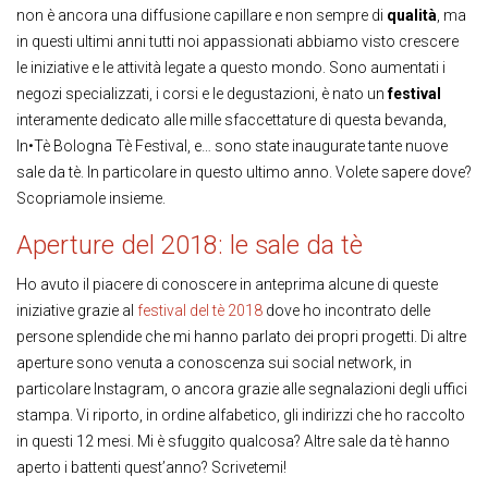
non è ancora una diffusione capillare e non sempre di
qualità
, ma
in questi ultimi anni tutti noi appassionati abbiamo visto crescere
le iniziative e le attività legate a questo mondo. Sono aumentati i
negozi specializzati, i corsi e le degustazioni, è nato un
festival
interamente dedicato alle mille sfaccettature di questa bevanda,
In•Tè Bologna Tè Festival, e… sono state inaugurate tante nuove
sale da tè. In particolare in questo ultimo anno. Volete sapere dove?
Scopriamole insieme.
Aperture del 2018: le sale da tè
Ho avuto il piacere di conoscere in anteprima alcune di queste
iniziative grazie al
festival del tè 2018
dove ho incontrato delle
persone splendide che mi hanno parlato dei propri progetti. Di altre
aperture sono venuta a conoscenza sui social network, in
particolare Instagram, o ancora grazie alle segnalazioni degli uffici
stampa. Vi riporto, in ordine alfabetico, gli indirizzi che ho raccolto
in questi 12 mesi. Mi è sfuggito qualcosa? Altre sale da tè hanno
aperto i battenti quest’anno? Scrivetemi!