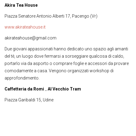
Akira Tea House
Piazza Senatore Antonio Alberti 17, Pacengo (Vr)
www.akirateahouse.it
akirateahouse@gmail.com
Due giovani appassionati hanno dedicato uno spazio agli amanti
del tè, un luogo dove fermarsi a sorseggiare qualcosa di caldo,
portarlo via da asporto o comprare foglie e accessori da provare
comodamente a casa. Vengono organizzati workshop di
approfondimento.
Caffetteria
da
Romi
_
Al
Vecchio
Tram
Piazza Garibaldi 15, Udine