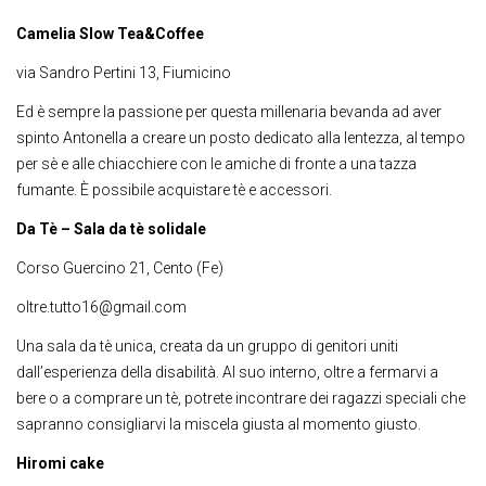
Camelia Slow Tea&Coffee
via Sandro Pertini 13, Fiumicino
Ed è sempre la passione per questa millenaria bevanda ad aver
spinto Antonella a creare un posto dedicato alla lentezza, al tempo
per sè e alle chiacchiere con le amiche di fronte a una tazza
fumante. È possibile acquistare tè e accessori.
Da Tè – Sala da tè solidale
Corso Guercino 21, Cento (Fe)
oltre.tutto16@gmail.com
Una sala da tè unica, creata da un gruppo di genitori uniti
dall’esperienza della disabilità. Al suo interno, oltre a fermarvi a
bere o a comprare un tè, potrete incontrare dei ragazzi speciali che
sapranno consigliarvi la miscela giusta al momento giusto.
Hiromi cake