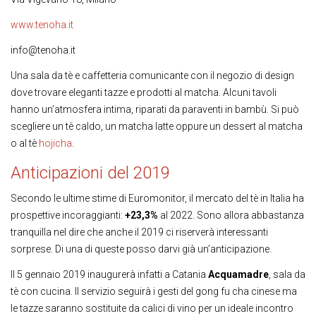
www.tenoha.it
info@tenoha.it
Una sala da tè e caffetteria comunicante con il negozio di design
dove trovare eleganti tazze e prodotti al matcha. Alcuni tavoli
hanno un’atmosfera intima, riparati da paraventi in bambù. Si può
scegliere un tè caldo, un matcha latte oppure un dessert al matcha
o al tè
hojicha
.
Anticipazioni del 2019
Secondo le ultime stime di Euromonitor, il mercato del tè in Italia ha
prospettive incoraggianti:
+23,3%
al 2022. Sono allora abbastanza
tranquilla nel dire che anche il 2019 ci riserverà interessanti
sorprese. Di una di queste posso darvi già un’anticipazione.
Il 5 gennaio 2019 inaugurerà infatti a Catania
Acquamadre
, sala da
tè con cucina. Il servizio seguirà i gesti del gong fu cha cinese ma
le tazze saranno sostituite da calici di vino per un ideale incontro