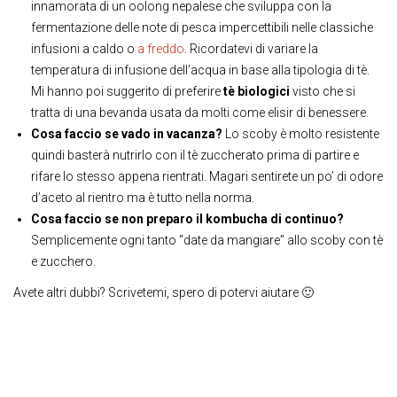
innamorata di un oolong nepalese che sviluppa con la
fermentazione delle note di pesca impercettibili nelle classiche
infusioni a caldo o
a freddo
. Ricordatevi di variare la
temperatura di infusione dell’acqua in base alla tipologia di tè.
Mi hanno poi suggerito di preferire
tè biologici
visto che si
tratta di una bevanda usata da molti come elisir di benessere.
Cosa faccio se vado in vacanza?
Lo scoby è molto resistente
quindi basterà nutrirlo con il tè zuccherato prima di partire e
rifare lo stesso appena rientrati. Magari sentirete un po’ di odore
d’aceto al rientro ma è tutto nella norma.
Cosa faccio se non preparo il kombucha di continuo?
Semplicemente ogni tanto “date da mangiare” allo scoby con tè
e zucchero.
Avete altri dubbi? Scrivetemi, spero di potervi aiutare 🙂