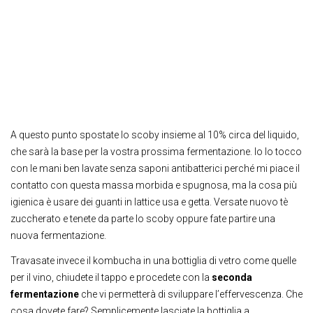
A questo punto spostate lo scoby insieme al 10% circa del liquido,
che sarà la base per la vostra prossima fermentazione. Io lo tocco
con le mani ben lavate senza saponi antibatterici perché mi piace il
contatto con questa massa morbida e spugnosa, ma la cosa più
igienica è usare dei guanti in lattice usa e getta. Versate nuovo tè
zuccherato e tenete da parte lo scoby oppure fate partire una
nuova fermentazione.
Travasate invece il kombucha in una bottiglia di vetro come quelle
per il vino, chiudete il tappo e procedete con la
seconda
fermentazione
che vi permetterà di sviluppare l’effervescenza. Che
cosa dovete fare? Semplicemente lasciate la bottiglia a