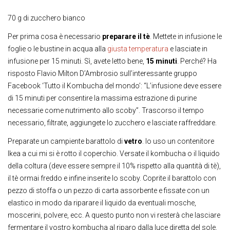
70 g di zucchero bianco
Per prima cosa è necessario
preparare il tè
. Mettete in infusione le
foglie o le bustine in acqua alla
giusta temperatura
e lasciate in
infusione per 15 minuti. Sì, avete letto bene,
15 minuti
. Perché? Ha
risposto Flavio Milton D’Ambrosio sull’interessante gruppo
Facebook ‘Tutto il Kombucha del mondo’: “L’infusione deve essere
di 15 minuti per consentire la massima estrazione di purine
necessarie come nutrimento allo scoby”. Trascorso il tempo
necessario, filtrate, aggiungete lo zucchero e lasciate raffreddare.
Preparate un campiente barattolo di
vetro
. Io uso un contenitore
Ikea a cui mi si è rotto il coperchio. Versate il kombucha o il liquido
della coltura (deve essere sempre il 10% rispetto alla quantità di tè),
il tè ormai freddo e infine inserite lo scoby. Coprite il barattolo con
pezzo di stoffa o un pezzo di carta assorbente e fissate con un
elastico in modo da riparare il liquido da eventuali mosche,
moscerini, polvere, ecc. A questo punto non vi resterà che lasciare
fermentare il vostro kombucha al riparo dalla luce diretta del sole.