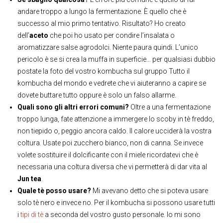
andare troppo a lungo la fermentazione. È quello che è
successo al mio primo tentativo. Risultato? Ho creato
dell’
aceto
che poi ho usato per condire l’insalata o
aromatizzare salse agrodolci. Niente paura quindi. L’unico
pericolo è se si crea la muffa in superficie… per qualsiasi dubbio
postate la foto del vostro kombucha sul gruppo Tutto il
kombucha del mondo e vedrete che vi aiuteranno a capire se
dovete buttare tutto oppure è solo un falso allarme.
Quali sono gli altri errori comuni?
Oltre a una fermentazione
troppo lunga, fate attenzione a immergere lo scoby in tè freddo,
non tiepido o, peggio ancora caldo. Il calore ucciderà la vostra
coltura. Usate poi zucchero bianco, non di canna. Se invece
volete sostituire il dolcificante con il miele ricordatevi che è
necessaria una coltura diversa che vi permetterà di dar vita al
Jun tea
.
Quale tè posso usare?
Mi avevano detto che si poteva usare
solo tè nero e invece no. Per il kombucha si possono usare tutti
i
tipi di tè
a seconda del vostro gusto personale. Io mi sono