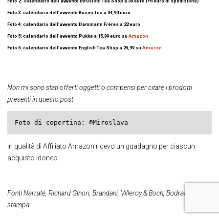
Foto 2: calendario dell’avvento Infusioni Tea Shop a 30 euro (+6 euro di spedizione)
Foto 3: calendario dell’avvento Kusmi Tea a 34,90 euro
Foto 4: calendario dell’avvento Dammann Frères a 22 euro
Foto 5: calendario dell’avvento Pukka a 15,99 euro su
Amazon
Foto 6: calendario dell’avvento English Tea Shop a 24,99 su
Amazon
Non mi sono stati offerti oggetti o compensi per citare i prodotti
presenti in questo post
Foto di copertina: ©Miroslava
In qualità di Affiliato Amazon ricevo un guadagno per ciascun
acquisto idoneo
Fonti Narratè, Richard Ginori, Brandani, Villeroy & Boch, Bodrato: ufficio
stampa