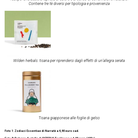
Contiene tre tè diversi per tipologia e provenienza
Wilden herbals: tisana per riprendersi dagli effetti di un’allegra serata
Tisana giapponese alle foglie di gelso
Foto 1: Zodiaci Essentiae di Narratè a 4,90 euro cad.