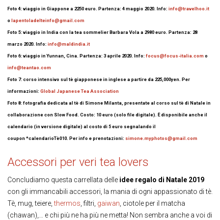
Foto 4: viaggio in Giappone a 2250 euro. Partenza: 4 maggio 2020. Info:
info@travelhoo.it
o
lapentoladelteinfo@gmail.com
Foto 5: viaggio in India con la tea sommelier Barbara Vola a 2980 euro. Partenza: 28
marzo 2020. Info:
info@maldindia.it
Foto 6: v
iaggio in Yunnan, Cina. Partenza: 3 aprile 2020. Info:
focus@focus-italia.com
o
info@teantao.com
Foto 7: corso intensivo sul tè giapponese in inglese a partire da 225,000yen. Per
informazioni:
Global Japanese Tea Association
Foto 8: fotografia dedicata al tè di Simone Milanta, presentate al corso sul tè di Natale in
collaborazione con Slow Food. Costo: 10 euro (solo file digitale). È disponibile anche il
calendario (in versione digitale) al costo di 5 euro segnalando il
coupon *calendarioTè010. Per info e prenotazioni:
simone.myphotos@gmail.com
Accessori per veri tea lovers
Concludiamo questa carrellata delle
idee regalo di Natale 2019
con gli immancabili accessori, la mania di ogni appassionato di tè.
Tè, mug, teiere,
thermos
, filtri,
gaiwan
, ciotole per il matcha
(chawan),… e chi più ne ha più ne metta! Non sembra anche a voi di