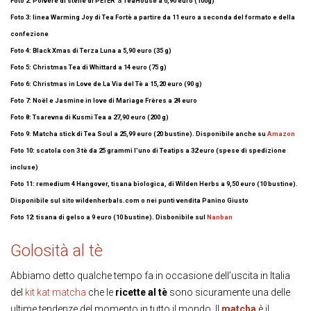
Foto 2: Polvere di stelle di PETER’S TeaHouse a 6,90 euro (100g)
Foto 3: linea Warming Joy di Tea Fortè a partire da 11 euro a seconda del formato e della
confezione
Foto 4: Black Xmas di Terza Luna a 5,90 euro (35 g)
Foto 5: Christmas Tea di Whittard a 14 euro (75 g)
Foto 6: Christmas in Love de La Via del Tè a 15,20 euro (90 g)
Foto 7: Noël e Jasmine in love di Mariage Frères a 24 euro
Foto 8: Tsarevna di Kusmi Tea a 27,90 euro (200 g)
Foto 9: Matcha stick di Tea Soul a 25,99 euro (20 bustine). Disponibile anche su
Amazon
Foto 10: scatola con 3 tè da 25 grammi l’uno di Teatips a 32 euro (spese di spedizione
incluse)
Foto 11: remedium 4 Hangover, tisana biologica, di Wilden Herbs a 9,50 euro (10 bustine).
Disponibile sul sito wildenherbals.com o nei punti vendita Panino Giusto
Foto 12: tisana di gelso a 9 euro (10 bustine). Disbonibile sul
Nanban
Golosità al tè
Abbiamo detto qualche tempo fa in occasione dell’uscita in Italia
del
kit kat matcha
che le
ricette al tè
sono sicuramente una delle
ultime tendenze del momento in tutto il mondo. Il
matcha
è il