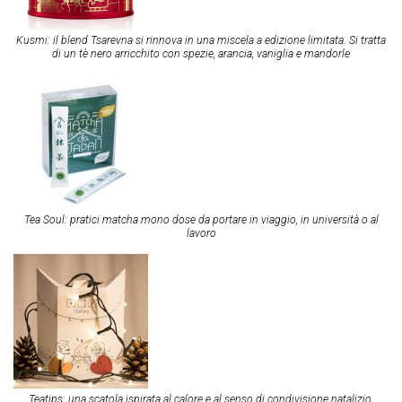
Kusmi: il blend Tsarevna si rinnova in una miscela a edizione limitata. Si tratta
di un tè nero arricchito con spezie, arancia, vaniglia e mandorle
Tea Soul: pratici matcha mono dose da portare in viaggio, in università o al
lavoro
Teatips: una scatola ispirata al calore e al senso di condivisione natalizio.