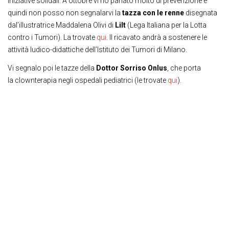
iniziative solidali. A ottobre vi ho parlato molto di prevenzione e
quindi non posso non segnalarvi la
tazza con le renne
disegnata
dal’illustratrice Maddalena Olivi di
Lilt
(Lega Italiana per la Lotta
contro i Tumori). La trovate
qui
. Il ricavato andrà a sostenere le
attività ludico-didattiche dell’Istituto dei Tumori di Milano.
Vi segnalo poi le tazze della
Dottor Sorriso Onlus
, che porta
la clownterapia negli ospedali pediatrici (le trovate
qui
).