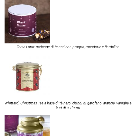
Terza Luna: melange di tè neri con prugna, mandorle e fiordaliso
Whittard: Christmas Tea a base di tè nero, chiodi di garofano, arancia, vaniglia e
fiori di cartamo