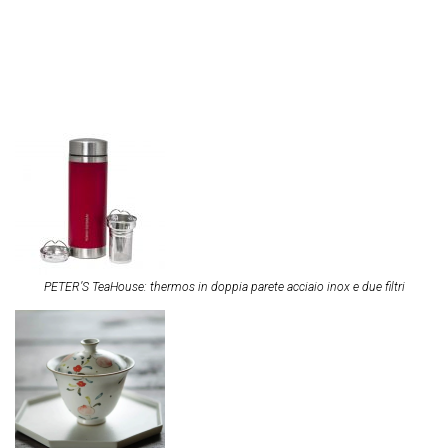
PETER’S TeaHouse: thermos in doppia parete acciaio inox e due filtri