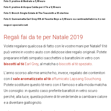
Foto 3: praline di Bodrato a 5,90 euro
Foto 4: praline di Acqua Calda per il Tè a 9,50 euro
Foto 5: Broich Single Estate di The Teasmith a 35 sterline
Foto 6:
Gunnamatta Earl Grey IPA di Yeastie Boys a 3,90 euro su cantinadellabirra.it o nei
negozi specializzati
Regali fai da te per Natale 2019
Volete regalare qualcosa di fatto con le vostre mani per Natale? Il tè
può venire in vostro aiuto con deliziose idee regalo originali. Potete
preparare infatti simpatici sacchettini o barattolini in vetro con
biscotti al tè
Earl Grey
, al matcha o
biscotti al tè speziato
.
L’anno scorso alle mie amiche ho, invece, regalato dei contenitori
con il
sale aromatizzato al tè
affumicato Lapsang Souchong
.
Potete sostituire questo tè nero con il famoso e alla moda matcha.
Un consiglio: in questo caso preferite barattoli in vetro scuro
perché, alla luce, questa polvere di tè verde tende a cambiare calore
e a diventare giallognolo.