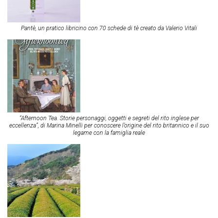
Pantè, un pratico libricino con 70 schede di tè creato da Valerio Vitali
“Afternoon Tea. Storie personaggi, oggetti e segreti del rito inglese per
eccellenza”, di Marina Minelli per conoscere l’origine del rito britannico e il suo
legame con la famiglia reale