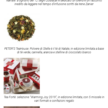
Narratè: a ognuno dei 12 segni zodiacali è dedicato un blend e un racconto
inedito da leggere nel tempo d’infusione scritti da Irene Zanier
PETER’S TeaHouse: Polvere di Stelle è il tè di Natale, in edizione limitata a base
di tè verde, cannella, arancia e stelline di cioccolato bianco
Tea Fortè: selezione “Warming Joy 2019”, in edizione limitata, con 5 miscele in
vari formati e confezioni regalo