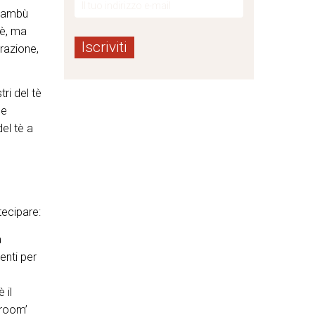
 bambù
tè, ma
razione,
ri del tè
ne
el tè a
tecipare:
a
enti per
 il
 room’