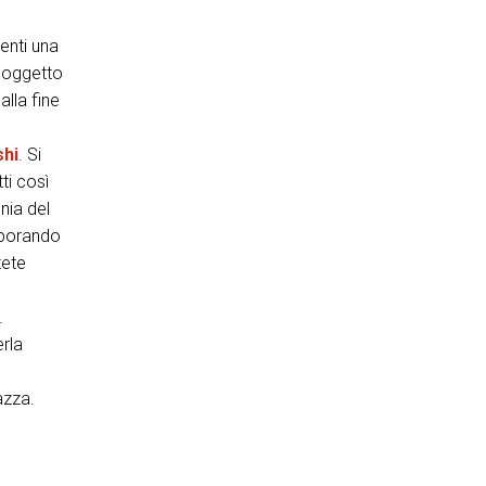
enti una
 oggetto
lla fine
hi
. Si
tti così
nia del
porando
tete
.
rla
azza.