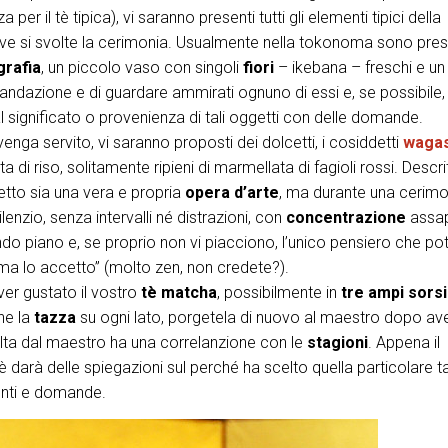
er il tè tipica), vi saranno presenti tutti gli elementi tipici della
dove si svolte la cerimonia. Usualmente nella tokonoma sono pres
igrafia
, un piccolo vaso con singoli
fiori
– ikebana – freschi e un
dazione e di guardare ammirati ognuno di essi e, se possibile, a
l significato o provenienza di tali oggetti con delle domande.
enga servito, vi saranno proposti dei dolcetti, i cosiddetti
wagas
sta di riso, solitamente ripieni di marmellata di fagioli rossi. Descri
etto sia una vera e propria
opera d’arte
, ma durante una cerimo
lenzio, senza intervalli né distrazioni, con
concentrazione
assa
do piano e, se proprio non vi piacciono, l’unico pensiero che po
 ma lo accetto” (molto zen, non credete?).
er gustato il vostro
tè matcha
, possibilmente in
tre ampi sorsi
ne la
tazza
su ogni lato, porgetela di nuovo al maestro dopo ave
elta dal maestro ha una correlanzione con le
stagioni
. Appena il
tè darà delle spiegazioni sul perché ha scelto quella particolare t
enti e domande.