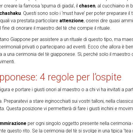
 per creare la famosa ‘spuma di giada’, il
chasen
, al cucchiaino in
chashaku
. Questi sono solo i ‘must have’ per poter preparare il 
i quali va prestata particolare
attenzione
, oserei dire quasi ammi
fine di onorare il maestro del tè che compie il rituale.
ano Giappone per assistere a un rituale di questo tipo, ma maest
cerimoniali privati o partecipano ad eventi. Ecco che allora è be
a una cerimonia del tè giapponese. Sì, perché solo il maestro d
vimenti.
pponese: 4 regole per l’ospite
gura e portare i giusti onori al maestro o a chi vi ha invitati a par
. Preparatevi a stare inginocchiati sui vostri talloni, nella classic
. Questa posizione vi permetterà di fare i giusti inchini e movim
mmirazione
per ogni singolo oggetto presente nella cerimonia è
e questo rito. Se la cerimonia del tè si svolge in una tipica ‘tea