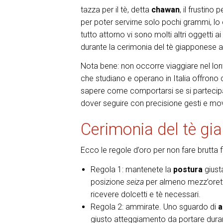
tazza per il tè, detta
chawan
, il frustino
per poter servirne solo pochi grammi, lo
tutto attorno vi sono molti altri oggetti a
durante la cerimonia del tè giapponese al 
Nota bene: non occorre viaggiare nel lont
che studiano e operano in Italia offrono 
sapere come comportarsi se si partecipa 
dover seguire con precisione gesti e mo
Cerimonia del tè gia
Ecco le regole d’oro per non fare brutta fi
Regola 1: mantenete la
postura
giusta
posizione
seiza
per almeno mezz’oretta
ricevere dolcetti e tè necessari.
Regola 2: ammirate. Uno sguardo di
a
giusto atteggiamento da portare durant