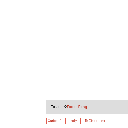
Foto: ©
Todd Fong
Curiosità
Lifestyle
Tè Giapponesi