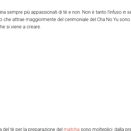
na sempre più appassionati di tè e non. Non è tanto l’infuso in s
ello che attrae maggiormente del cerimoniale del Cha No Yu sono 
he si viene a creare.
ia del tè per la preparazione del
matcha
sono molteplici: dalla pr