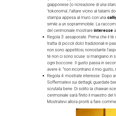
giapponese (o ricreazione di una stanza p
‘tokonoma’, l’altare vicino al tatami 
stampa appesa al muro con una
call
simile a un soprammobile. La raccoman
del cerimoniale mostrare
interesse
a
Regola 3: assaporate. Prima che il tè v
tratta di piccoli dolci tradizionali in pa
non sono appetitosi, nonostante l’asp
tè non ci sono scuse: si mangiano in si
ogni boccone. Il gusto passa in secon
avere è: “non incontrano il mio gusto,
Regola 4: mostrate interesse. Dopo av
Soffermatevi sui dettagli, guardate be
scrutata bene. Di solito la chawan sc
cerimoniale sarà finito il maestro del 
Mostratevi allora pronti a fare comm