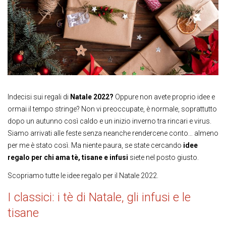
Indecisi sui regali di
Natale 2022?
Oppure non avete proprio idee e
ormai il tempo stringe? Non vi preoccupate, è normale, soprattutto
dopo un autunno così caldo e un inizio inverno tra rincari e virus.
Siamo arrivati alle feste senza neanche rendercene conto… almeno
per me è stato così. Ma niente paura, se state cercando
idee
regalo per chi ama tè, tisane e infusi
siete nel posto giusto.
Scopriamo tutte le idee regalo per il Natale 2022.
I classici: i tè di Natale, gli infusi e le
tisane