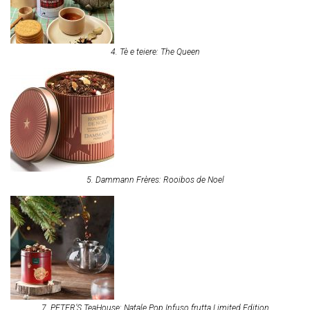
4. Tè e teiere: The Queen
5. Dammann Frères: Rooibos de Noel
7. PETER’S TeaHouse: Natale Pop Infuso frutta Limited Edition