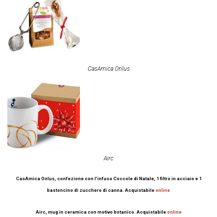
CasAmica Onlus
Airc
CasAmica Onlus, confezione con l’infuso Coccole di Natale, 1 filtro in acciaio e 1
bastoncino di zucchero di canna. Acquistabile
online
Airc, mug in ceramica con motivo botanico. Acquistabile
online