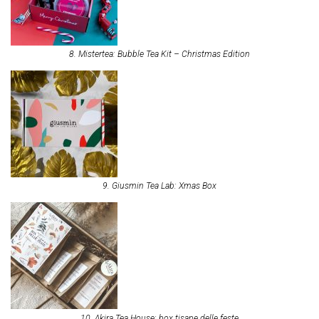
8. Mistertea: Bubble Tea Kit – Christmas Edition
9. Giusmin Tea Lab: Xmas Box
10. Akira Tea House: box tisane delle feste