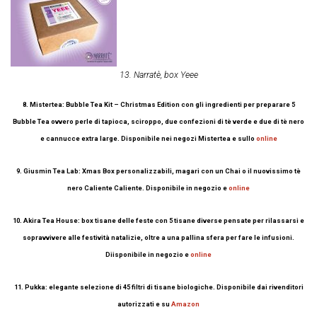
13. Narratè, box Yeee
8. Mistertea:
Bubble
Tea Kit – Christmas Edition con gli ingredienti per preparare 5
Bubble Tea ovvero perle di tapioca, sciroppo, due confezioni di tè verde e due di tè nero
e cannucce extra large. Disponibile nei negozi Mistertea e sullo
online
9. Giusmin Tea Lab: Xmas Box personalizzabili, magari con un Chai o il nuovissimo tè
nero Caliente Caliente. Disponibile in negozio e
online
10. Akira Tea House: box tisane delle feste con 5 tisane diverse pensate per rilassarsi e
sopravvivere alle festività natalizie, oltre a una pallina sfera per fare le infusioni.
Diisponibile in negozio e
online
11. Pukka: elegante selezione di 45 filtri di tisane biologiche. Disponibile dai rivenditori
autorizzati e su
Amazon