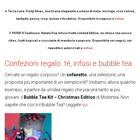
6. Terza Luna: Fruity Xmas, una tisana elegeante a a base di mela, moringa, rosa canina,
karkadè, pesca, rosa, lychee e fiordaliso. Disponibile in negozio e
online
7. PETER’S TeaHouse: Natale Pop Infuso frutta Limited Edition, un infuso che unisce
ribes, frutti tropicali e croccante di mandorla e popcorn. Disponibile nei negozi, nei
rivenditori autorizzati e
online
Confezioni regalo: tè, infusi e bubble tea
Cercate un regalo corposo? Un
cofanetto
, una selezione, una
proposta più importante di un semplice tè? Vediamo allora qualche
esempio, a partire da un’idea regalo che piacerà tanto ai più
giovani: il
Bubble
Tea Kit – Christmas Edition
di Mistertea. Non
sapete che cos’è il Bubble Tea? Leggete
qui
.