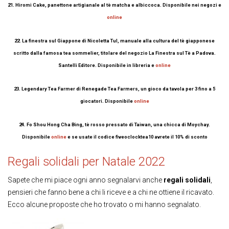
21. Hiromi Cake, panettone artigianale al tè matcha e albiccoca. Disponibile nei negozi e
online
22. La finestra sul Giappone di Nicoletta Tul, manuale alla cultura del tè giapponese
scritto dalla famosa tea sommelier, titolare del negozio La Finestra sul Tè a Padova.
Santelli Editore. Disponibile in libreria e
online
23. Legendary Tea Farmer di Renegade Tea Farmers, un gioco da tavola per 3 fino a 5
giocatori. Disponibile
online
24. Fo Shou Hong Cha Bing, tè rosso pressato di Taiwan, una chicca di Moychay.
Disponibile
online
e se usate il
codice fiveoclocktea10 avrete il 10% di sconto
Regali solidali per Natale 2022
Sapete che mi piace ogni anno segnalarvi anche
regali solidali
,
pensieri che fanno bene a chi li riceve e a chi ne ottiene il ricavato.
Ecco alcune proposte che ho trovato o mi hanno segnalato.