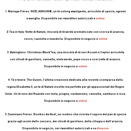
1. Mariage Frères: NOËL AMOUR®, un tè oolong avvolgente, arricchito di spezie, agrumi
e vaniglia. Disponibile nei rivenditori autorizzati e
online
2. Tea in Italy: Notte di Natale, miscela di tè verde aromatizzato con scorza di arancia,
cocco, cannella e mandorla. Disponibile in negozio e
online
3. Babingtons: Christmas Black Tea, una miscela di tè neri Assam e Ceylon arricchita
con chiodi di garofano, cannella, mela verde, pepe rosso e scorzette di arancio.
Disponibile in negozio e
online
4. Tè e teiere: The Queen, l’ultima creazione dedicata alla recente scomparsa della
regina Elisabetta II, un tè di Natale insolito ma perfetto per gli appassionati del Regno
Unito. Un tè nero del Ruanda con mela, prugna, cardamomo, cannella, sambuco e rosa.
Disponibile in negozio e
online
5. Dammann Frères: Rooibos de Noel, un rooibos che ricorda il sapore del pan di spezie
grazie agli aromi dello zenzero, dei chiodi di garofano, della ciliegia e dell’arancia.
Disponibile in negozio, nei rivenditori autorizzati e su
Amazon