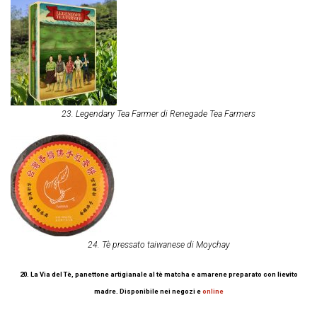
23. Legendary Tea Farmer di Renegade Tea Farmers
24. Tè pressato taiwanese di Moychay
20. La Via del Tè, panettone artigianale al tè matcha e amarene preparato con lievito
madre. Disponibile nei negozi e
online