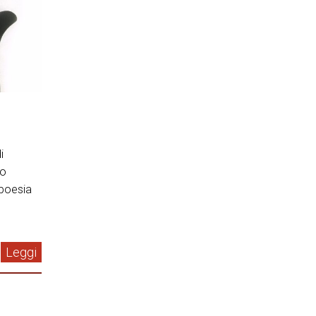
i
io
 poesia
Leggi