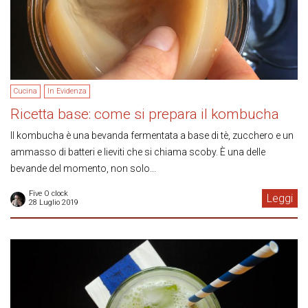
Cucina
In Evidenza
Ricetta base: come si prepara il kombucha
Il kombucha è una bevanda fermentata a base di tè, zucchero e un
ammasso di batteri e lieviti che si chiama scoby. È una delle
bevande del momento, non solo...
Five O clock
Leggi
28 Luglio 2019