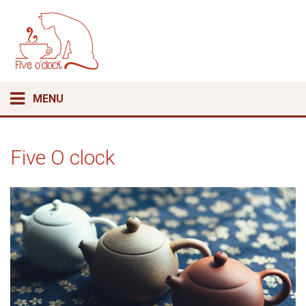
MENU
Five O clock